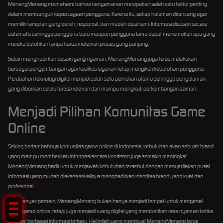
MenangMenang memahami bahwa kenyamanan merupakan salah satu faktor penting
dalam membangun kepercayaan pengguna. Karena itu, setiap halaman dirancang agar
memiliki tampilan yang bersih, responsif, dan mudah dipahami. Informasi disusun secara
sistematis sehingga pengguna baru maupun pengguna lama dapat menemukan apa yang
mereka butuhkan tanpa harus melewati proses yang panjang.
Selain menghadirkan desain yang nyaman, MenangMenang juga terus melakukan
berbagai pengembangan agar kualitas layanan tetap mengikuti kebutuhan pengguna.
Perubahan teknologi digital menjadi salah satu perhatian utama sehingga pengalaman
yang diberikan selalu terasa relevan dan mampu mengikuti perkembangan zaman.
Menjadi Pilihan Komunitas Game
Online
Seiring bertambahnya komunitas game online di Indonesia, kebutuhan akan sebuah brand
yang mampu memberikan informasi secara konsisten juga semakin meningkat.
MenangMenang hadir untuk menjawab kebutuhan tersebut dengan menyediakan pusat
informasi yang mudah diakses sekaligus menghadirkan identitas brand yang kuat dan
Tap Me!
profesional.
Bagi banyak pemain, MenangMenang bukan hanya menjadi tempat untuk mengenal
dunia game online, tetapi juga menjadi ruang digital yang memberikan rasa nyaman ketika
mencari berbagai informasi terbaru. Hal inilah yang membuat MenangMenang terus