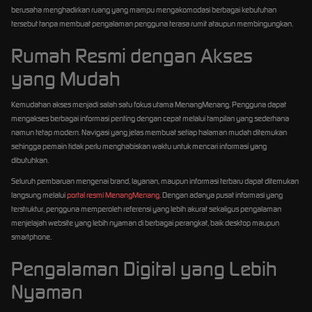
berusaha menghadirkan ruang yang mampu mengakomodasi berbagai kebutuhan
tersebut tanpa membuat pengalaman pengguna terasa rumit ataupun membingungkan.
Rumah Resmi dengan Akses
yang Mudah
Kemudahan akses menjadi salah satu fokus utama MenangMenang. Pengguna dapat
mengakses berbagai informasi penting dengan cepat melalui tampilan yang sederhana
namun tetap modern. Navigasi yang jelas membuat setiap halaman mudah ditemukan
sehingga pemain tidak perlu menghabiskan waktu untuk mencari informasi yang
dibutuhkan.
Seluruh pembaruan mengenai brand, layanan, maupun informasi terbaru dapat ditemukan
langsung melalui
portal resmi MenangMenang
. Dengan adanya pusat informasi yang
terstruktur, pengguna memperoleh referensi yang lebih akurat sekaligus pengalaman
menjelajah website yang lebih nyaman di berbagai perangkat, baik desktop maupun
smartphone.
Pengalaman Digital yang Lebih
Nyaman